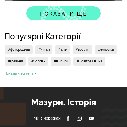
ПОКАЗАТИ ЩЕ
Популярні Категорії
#фотородини
#жінки
#діти
#весілля
#чоловіки
#Гречани
#чоловік
#військо
#II світова війна
Показати всi теги
Мазури. Історія
Ми в мережах: