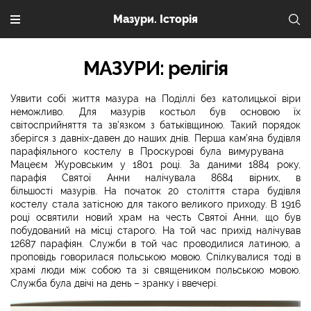
Мазури. Історія
МАЗУРИ: релігія
Уявити собі життя мазура на Поділлі без католицької віри
неможливо. Для мазурів костьол був основою їх
світосприйняття та зв’язком з батьківщиною. Такий порядок
зберігся з давніх-давен до наших днів. Перша кам’яна будівля
парафіяльного костелу в Проскурові була вимурувана
Мацеєм Журовським у 1801 році. За даними 1884 року,
парафія Святої Анни налічувала 8684 вірних, в
більшості мазурів. На початок 20 століття стара будівля
костелу стала затісною для такого великого приходу. В 1916
році освятили новий храм на честь Святої Анни, що був
побудований на місці старого. На той час прихід налічував
12687 парафіян. Служби в той час проводилися латиною, а
проповідь говорилася польською мовою. Спілкувалися тоді в
храмі люди між собою та зі священиком польською мовою.
Служба була двічі на день – зранку і ввечері.