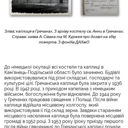
Зліва: каплиця в Гречанах. З архіву костелу св. Анни в Гречанах.
Справа: заява А. Сівака та М. Куржея про дозвіл на збір
пожертв. З фондів ДАХмО
До німецької окупації всі костели та каплиці в
Кам’янець-Подільській області було зачинено. Будівлі
використовувалися під різні складські, господарчі та
культурні цілі. Гречанська каплиця була закрита у 1936
році. В 1942 році, з приходом капелана з німецьким
військом, богослужіння були відновлені. До 1944 року
у Гречанах працював священик з Польщі. Після війни
каплиця відійшла місцевому колгоспу, який
використовував її під склад зерна. Завдяки старанням
місцевого населення каплиця була повернена місцевій
громаді в 1952 році. З 1953 року (року приїзду першого
після війни священика) до Гречанської каплиці почали