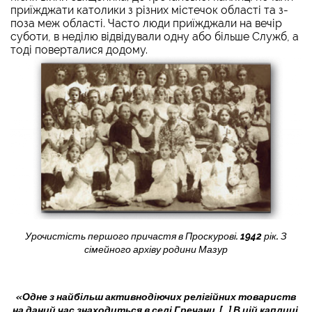
приїжджати католики з різних містечок області та з-
поза меж області. Часто люди приїжджали на вечір
суботи, в неділю відвідували одну або більше Служб, а
тоді поверталися додому.
Урочистість першого причастя в Проскурові. 1942 рік. З
сімейного архіву родини Мазур
«
Одне з найбільш активнодіючих релігійних товариств
на даний час знаходиться в селі Гречани. [...] В цій каплиці,