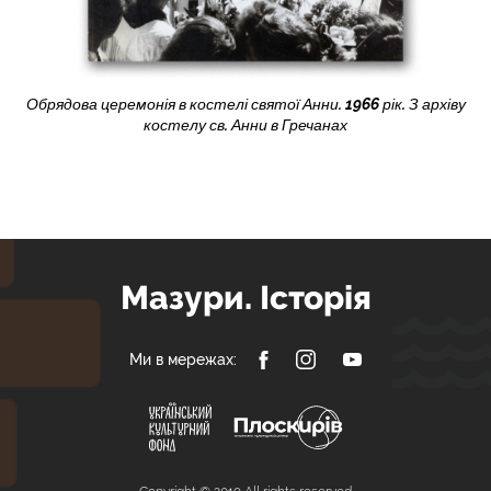
Обрядова церемонія в костелі святої Анни. 1966 рік. З архіву
костелу св. Анни в Гречанах
Мазури. Історія
Ми в мережах: