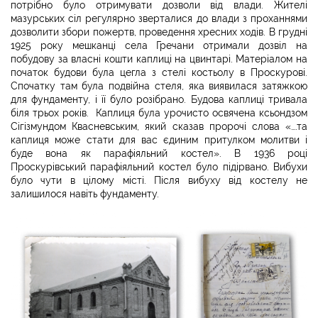
потрібно було отримувати дозволи від влади. Жителі
мазурських сіл регулярно зверталися до влади з проханнями
дозволити збори пожертв, проведення хресних ходів. В грудні
1925 року мешканці села Гречани отримали дозвіл на
побудову за власні кошти каплиці на цвинтарі. Матеріалом на
початок будови була цегла з стелі костьолу в Проскурові.
Спочатку там була подвійна стеля, яка виявилася затяжкою
для фундаменту, і її було розібрано. Будова каплиці тривала
біля трьох років. Каплиця була урочисто освячена ксьондзом
Сігізмундом Квасневським, який сказав пророчі слова «….та
каплиця може стати для вас єдиним притулком молитви і
буде вона як парафіяльний костел». В 1936 році
Проскурівський парафіяльний костел було підірвано. Вибухи
було чути в цілому місті. Після вибуху від костелу не
залишилося навіть фундаменту.