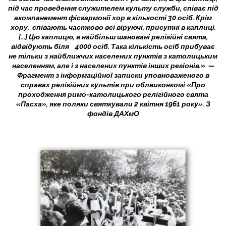
під час проведення служителем культу служби, співає під
акомпанемент фісгармонії хор в кількості 30 осіб. Крім
хору, співають частково всі віруючі, присутні в каплиці.
[...] Цю каплицю, в найбільш шановані релігійні свята,
відвідують біля 4000 осіб. Така кількість осіб прибуває
не тільки з найближчих населених пунктів з католицьким
населенням, але і з населених пунктів інших регіонів.» —
Фрагмент з інформаційної записки уповноваженого в
справах релігійних культів при облвиконкомі «Про
проходження римо-католицького релігійного свята
«Пасха», яке поляки святкували 2 квітня 1961 року». З
фондів ДАХмО