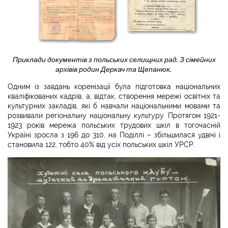
Приклади документів з польських селищних рад. З сімейних
архівів родин Деркач та Щепанюк.
Одним із завдань коренізації була підготовка національних
кваліфікованих кадрів, а, відтак, створення мережі освітніх та
культурних закладів, які б навчали національними мовами та
розвивали регіональну національну культуру. Протягом 1921-
1923 років мережа польських трудових шкіл в тогочасній
Україні зросла з 196 до 310, на Поділлі – збільшилася удвічі і
становила 122, тобто 40% від усіх польських шкіл УРСР.