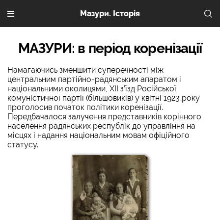
Мазури. Історія
МАЗУРИ: в період коренізації
Намагаючись зменшити суперечності між
центральним партійно-радянським апаратом і
національними околицями, ХІІ з’їзд Російської
комуністичної партії (більшовиків) у квітні 1923 року
проголосив початок політики коренізації.
Передбачалося залучення представників корінного
населення радянських республік до управління на
місцях і надання національним мовам офіційного
статусу.