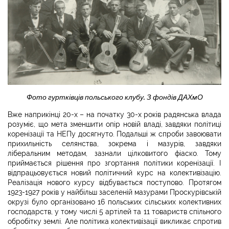
Фото гуртківців польського клубу. З фондів ДАХмО
Вже наприкінці 20-х – на початку 30-х років радянська влада
розуміє, що мета зменшити опір новій владі, завдяки політиці
коренізації та НЕПу досягнуто. Подальші ж спроби завоювати
прихильність селянства, зокрема і мазурів, завдяки
ліберальним методам, зазнали цілковитого фіаско. Тому
приймається рішення про згортання політики коренізації. І
відпрацьовується новий політичний курс на колективізацію.
Реалізація нового курсу відбувається поступово. Протягом
1923-1927 років у найбільш заселеній мазурами Проскурівській
окрузі було організовано 16 польських сільських колективних
господарств, у тому числі 5 артілей та 11 товариств спільного
обробітку землі. Але політика колективізації викликає спротив