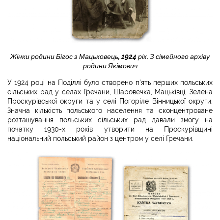
Жінки родини Бігос з Мацьковець, 1924 рік. З сімейного архіву
родини Якімович
У 1924 році на Поділлі було створено п’ять перших польських
сільських рад у селах Гречани, Шаровечка, Мацьківці, Зелена
Проскурівської округи та у селі Погоріле Вінницької округи.
Значна кількість польського населення та сконцентроване
розташування польських сільських рад давали змогу на
початку 1930-х років утворити на Проскурівщині
національний польський район з центром у селі Гречани.