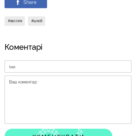
Share
#весілля
#шлюб
Коментарi