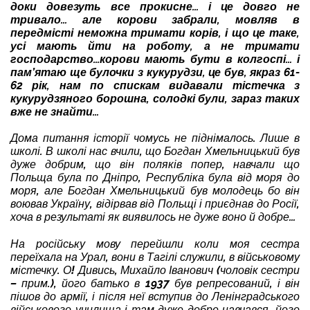
доки довезуть все прокисне… і це довго не
тривало… але корови забрали, мовляв в
передмісті неможна тримати корів, і що це таке,
усі мають йти на роботу, а не тримати
господарство…корови мають бути в колгоспі… і
пам’ятаю ще булочки з кукурудзи, це був, якраз 61-
62 рік, нам по спискам видавали тістечка з
кукурудзяного борошна, солодкі були, зараз таких
вже не знайти…
Дома питання історії чомусь не піднімалось. Лише в
школі. В школі нас вчили, що Богдан Хмельницький був
дуже добрим, що він поляків попер, навчали що
Польща була по Дніпро, Республіка була від моря до
моря, але Богдан Хмельницький був молодець бо він
воював Україну, відірвав від Польщі і приєднав до Росії,
хоча в результаті як виявилось не дуже воно й добре…
На російську мову перейшли коли моя сестра
переїхала на Урал, вони в Тагілі служили, в військовому
містечку. О! Дивись, Михайло Іванович (чоловік сестри
– прим.), його батько в 1937 був репресований, і він
пішов до армії, і після неї вступив до Ленінградського
військового училища і там дуже добре навчався, його