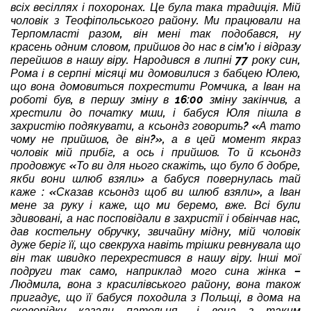
всіх весіллях і похоронах. Це була така традиція. Мій
чоловік з Теофіпольського району. Ми працювали на
Терпомласті разом, він мені так подобався, ну
красень одним словом, прийшов до нас в сім’ю і відразу
перейшов в нашу віру. Народився в липні 77 року син,
Рома і в серпні місяці ми домовилися з бабцею Юлею,
що вона домовиться похрестити Ромчика, а Іван на
роботі був, в першу зміну в 16:00 зміну закінчив, а
хрестили до початку мши, і бабуся Юля пішла в
захристію подякувати, а ксьондз говорить? «А тато
чому не прийшов, де він?», а в цей момент якраз
чоловік мій прибіг, а ось і прийшов. То й ксьондз
продовжує «То ви для нього скажіть, що було б добре,
якби вони шлюб взяли» а бабуся повернулась тай
каже : «Сказав ксьондз щоб ви шлюб взяли», а Іван
мене за руку і каже, що ми беремо, вже. Всі були
здивовані, а нас посповідали в захристії і обвінчав нас,
дав костельну обручку, звичайну мідну, мій чоловік
дуже беріг її, що свекруха навіть трішки ревнувала що
він так швидко перехрестився в нашу віру. Інші мої
подруги так само, наприклад мого сина жінка –
Людмила, вона з красилівського району, вона також
пригадує, що її бабуся походила з Польщі, в дома на
сковорідку казали пательня… і вона з таким