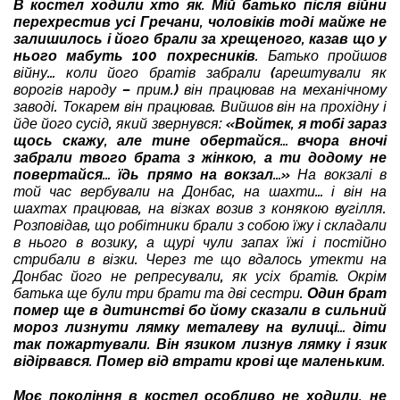
В костел ходили хто як. Мій батько після війни
перехрестив усі Гречани, чоловіків тоді майже не
залишилось і його брали за хрещеного, казав що у
нього мабуть 100 похресників.
Батько пройшов
війну… коли його братів забрали (арештували як
ворогів народу – прим.) він працював на механічному
заводі. Токарем він працював. Вийшов він на прохідну і
йде його сусід, який звернувся:
«Войтек, я тобі зараз
щось скажу, але тине обертайся… вчора вночі
забрали твого брата з жінкою, а ти додому не
повертайся… їдь прямо на вокзал…»
На вокзалі в
той час вербували на Донбас, на шахти… і він на
шахтах працював, на візках возив з конякою вугілля.
Розповідав, що робітники брали з собою їжу і складали
в нього в возику, а щурі чули запах їжі і постійно
стрибали в візки. Через те що вдалось утекти на
Донбас його не репресували, як усіх братів. Окрім
батька ще були три брати та дві сестри.
Один брат
помер ще в дитинстві бо йому сказали в сильний
мороз лизнути лямку металеву на вулиці… діти
так пожартували. Він язиком лизнув лямку і язик
відірвався. Помер від втрати крові ще маленьким.
Моє покоління в костел особливо не ходили, не