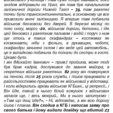
згодом відправили на Урал, він там був начальником
залізничної дороги Нижній Тагіл – 39, там ракетні
точки були трансконтинентальні, в основному це все
привозили вночі залізницею. Я вперше там побачила
військові бензовози без дверей. В березні місяці по
пояс снігу, мороз -20, військові дороги, бетонки, і їде
цей бензовоз з ракетним паливом і водій і поруч з ним
ще хтось в таких скафандрах – костюмах як
космонавти, ніби з фольги, в рукавицях, чоботі,
скафандри зачинені склом і він веде цей автомобіль…
це я випадково побачила бо поїхали до сестри в гості.
Цікаво було.
І він (Михайло Іванович – прим.) пройшов, може тоді
був брак кадрів, дослужився до звання майора, в
секретних військах ракетних. 82 року він повернувся
на пенсію, після 25 років служби, і пішов працювати в
райсільгоспхімію працювати як військовий у відставці.
І коли відкрились архіви військові КГБшні… ці репресії… і
Він йде, такий в нього білий кожушок з військових
запасів ще, і весь мокрий… Ми в нього запитуємо :
«Там що дощ йде?», - Ні, відповідає, а він всю дорогу
йшов і плакав.
Він сходив в КГБ і написав заяву про
свого батька і йому видали довідку що вбитий 23