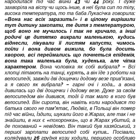
народилася під час війни 43 чи 44 року. І дуже
захворіла на віспу чи щось інше, в неї була сип по тілу,
висока температура, то та баба Лукасічка говорила:
«Вона нас всіх заразить!» і в цілому вирішили
тут дитину закопати, те дитя з температурою,
щоб воно не мучилось і так не кричало, а інші
родичі це дитятко викрали маленькою, кудись
віднесли, лікували її листям капусти, чимось
поїли і вона дивом вижила, бо була досить
хворою, всі переймались що почнеться епідемія,
вона така маленька була, худенька, але чіпка
характером.
Вона чоловіка як собі вибрала? – Всі
хлопці літають на танці, курять, а він їде з роботи на
велосипеді, завжди дві дощечки додому везе прив’язані,
а я свого як вибрала? – гарні очі і хода… а вона
дивилась що дві дощечки і додому везе. Дуже за своїм
велосипедом він дивився, тоді й так мало в кого був
велосипед. Він сирота, він навіть коли народився то
батька свого не пам’ятає, Людвіг, в Польщі він помер
під час війни, Їздили, шукали його в Жарах, але так і не
знайшли, в них є «похоронка», що в Жарах убитий, а
де похований – невідомо. Він такий був хазяйський, з
першої зарплати велосипед собі купив… Посівали,
колядували 26 грудня кози ходили, першого особливо