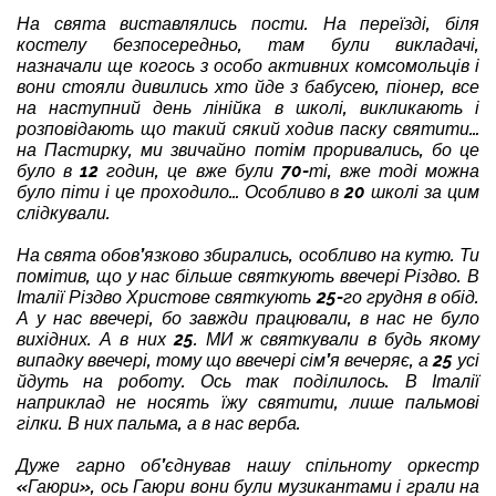
На свята виставлялись пости. На переїзді, біля
костелу безпосередньо, там були викладачі,
назначали ще когось з особо активних комсомольців і
вони стояли дивились хто йде з бабусею, піонер, все
на наступний день лінійка в школі, викликають і
розповідають що такий сякий ходив паску святити…
на Пастирку, ми звичайно потім проривались, бо це
було в 12 годин, це вже були 70-ті, вже тоді можна
було піти і це проходило… Особливо в 20 школі за цим
слідкували.
На свята обов’язково збирались, особливо на кутю. Ти
помітив, що у нас більше святкують ввечері Різдво. В
Італії Різдво Христове святкують 25-го грудня в обід.
А у нас ввечері, бо завжди працювали, в нас не було
вихідних. А в них 25. МИ ж святкували в будь якому
випадку ввечері, тому що ввечері сім’я вечеряє, а 25 усі
йдуть на роботу. Ось так поділилось. В Італії
наприклад не носять їжу святити, лише пальмові
гілки. В них пальма, а в нас верба.
Дуже гарно об’єднував нашу спільноту оркестр
«Гаюри», ось Гаюри вони були музикантами і грали на