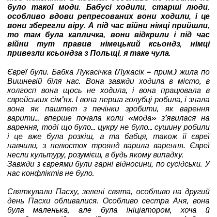
було такої моди. Бабусі ходили, старші люди,
особливо вдови репресованих вони ходили, і це
вони зберегли віру. А під час війни німці прийшли,
то там була капличка, вони відкрили і під час
війни тут правив німецький ксьондз, німці
привезли ксьондза з Польщі, я таке чула.
Євреї були. Бабка Лукасічка (Лукасік – прим.) жила по
Вишневій біля нас. Вона завжди ходила в місто, в
колгосп вона щось не ходила, і вона працювала в
єврейських сім’ях. І вона перша голубці робила, і знала
вона як паштет з печінки зробити, як варення
варити… вперше почала коли «мода» з’явилася на
варення, тоді що було… цукру не було… сушину робили
і це вже була розкіш, а та бабця, також її євреї
навчили, з пелюсток троянд варила варення. Євреї
несли культуру, розумієш, в будь якому випадку.
Завжди з євреями були гарні відносини, по сусідськи. У
нас конфліктів не було.
Святкували Пасху, зелені свята, особливо на другий
день Пасхи обливалися. Особливо сестра Аня, вона
була маленька, але була ініціатором, хоча й