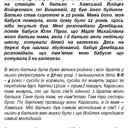
на станцію. А батько – Хамський Войцех
Войцехович, по Вишневій, 25 був його будинок.
Батько став сиротою в 12 років. Мама його, моя
бабуся померла, коли йому було 12 років, щось
ніби інсульт був. Мені розповідали Дембіцька,
потім бабуся Юля Пірог, що Марія Михайлівна
мого батька мама, вела і її батько вели недільну
школу, готували дітей на катехези. Десь на
березі був шалаш збудований, бабця Дембіцька
розповідала, що пам’ятає мою бабусю що
готувала її на катехези.
В мого батька була дуже велика родина і всіх братів у
нього репресували в 37-му році. І залишилися діти 8-6
- 4 роки і сусіди їх кормили, сусіди ті живуть зараз за
переїздом (вул. Квітки Цісик – прим.) ліворуч, Карасики
там живуть, то це була сім’я одного з братів мого
батька: Ганя була там, не пам’ятаю Там три сестри
було. По дівочому прізвищу вони Карасики, а їх мам –
Хамська. Мій батько був самим молодшим в сім’ї і у
нього в батьків вже внуки були і ще Войтек народився
самий молодший.