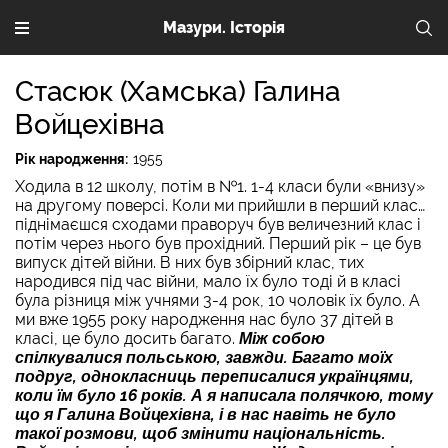
Мазури. Історія
Стасюк (Хамська) Галина
Войцехівна
Рік народження:
1955
Ходила в 12 школу, потім в №1. 1-4 класи були «внизу»
на другому поверсі. Коли ми прийшли в перший клас…
піднімаєшся сходами праворуч був величезний клас і
потім через нього був прохідний. Перший рік – це був
випуск дітей війни. В них був збірний клас, тих
народився під час війни, мало їх було тоді й в класі
була різниця між учнями 3-4 рок, 10 чоловік їх було. А
ми вже 1955 року народження нас було 37 дітей в
класі, це було досить багато.
Між собою
спілкувалися польською, завжди. Багато моїх
подруг, однокласниць переписалися українцями,
коли їм було 16 років. А я написала полячкою, тому
що я Галина Войцехівна, і в нас навіть не було
такої розмови, щоб змінити національність.