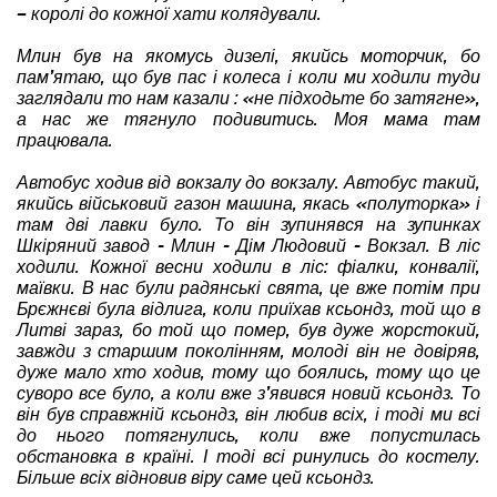
– королі до кожної хати колядували.
Млин був на якомусь дизелі, якийсь моторчик, бо
пам’ятаю, що був пас і колеса і коли ми ходили туди
заглядали то нам казали : «не підходьте бо затягне»,
а нас же тягнуло подивитись. Моя мама там
працювала.
Автобус ходив від вокзалу до вокзалу. Автобус такий,
якийсь військовий газон машина, якась «полуторка» і
там дві лавки було. То він зупинявся на зупинках
Шкіряний завод - Млин - Дім Людовий - Вокзал. В ліс
ходили. Кожної весни ходили в ліс: фіалки, конвалії,
маївки. В нас були радянські свята, це вже потім при
Брєжнєві була відлига, коли приїхав ксьондз, той що в
Литві зараз, бо той що помер, був дуже жорстокий,
завжди з старшим поколінням, молоді він не довіряв,
дуже мало хто ходив, тому що боялись, тому що це
суворо все було, а коли вже з’явився новий ксьондз. То
він був справжній ксьондз, він любив всіх, і тоді ми всі
до нього потягнулись, коли вже попустилась
обстановка в країні. І тоді всі ринулись до костелу.
Більше всіх відновив віру саме цей ксьондз.