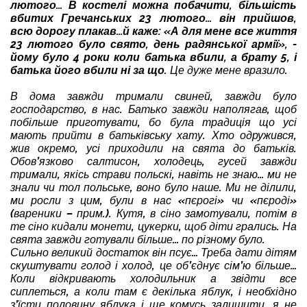
лютого… В костелі можна побачити, більшість
вбитих Гречанських 23 лютого… він прийшов,
всю дорогу плакав…й каже: «А для мене все життя
23 лютого було свято, день радянської армії», -
йому було 4 роки коли батька вбили, а брату 5, і
батька його вбили ні за що.
Це дуже мене вразило.
В дома завжди тримали свиней, завжди було
господарство, в нас. Батько завжди наполягав, щоб
побільше приготувати, бо була традиція що усі
мають прийти в батьківську хату. Хто одружився,
жив окремо, усі приходили на свята до батьків.
Обов’язково салтисон, холодець, гусей завжди
тримали, якісь страви польскі, навіть не знаю… ми не
знали чи тол польське, воно було наше. Ми не ділили,
ми росли з цим, були в нас «пєрогі» чи «пєроді»
(вареники – прим.). Кутя, в сіно замотували, потім в
те сіно кидали монети, цукерки, щоб діти грались. На
свята завжди готували більше… по різному було.
Сильно великий достаток він псує… Треба дати дітям
скуштувати голод і холод, це об’єднує сім’ю більше…
Коли відкривають холодильник а звідти все
сиплеться, а коли там є декілька яблук, і необхідно
з’їсти половину яблука і ще комусь залишити, я не