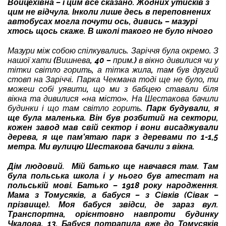
Войцехівна – і цим все сказано. Жодних утисків з
цим не відчула. Інколи лише десь в переповнених
автобусах могла почути ось, дивись – мазурі
хтось щось скаже. В школі такого не було нічого
Мазури між собою спілкувались. Заріччя була окремо. З
нашої хати (Вишнева, 40 – прим.) в вікно дивилися чи у
тітки світло горить, а тітка жила, там був другий
стовп на Заріччі. Парка Чекмана тоді ще не було, ти
можеш собі уявити, що ми з бабцею ставали біля
вікна та дивилися «на місто». На Шестакова бачили
будинки і що там світло горить.
Парк будували, я
ще була маленька. Він був розбитий на сектори,
кожен завод мав свій сектор і вони висаджували
дерева, я ще пам’ятаю парк з деревами по 1-1,5
метра. Ми вулицю Шестакова бачили з вікна.
Дім людовий.
Мій батько ще навчався там. Там
була польська школа і у нього був атестат на
польській мові. Батько – 1918 року народження.
Мама з Томусяків, а бабуся – з Сівків (Сівак –
прізвище). Моя бабуся звідси, де зараз вул.
Транспортна, орієнтовно навпроти будинку
Чкалова, 13. Бабуся потрапила вже до Томусяків