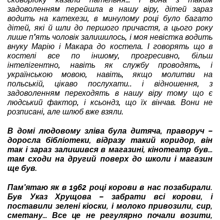
задоволенням перейшла в нашу віру, дітей зараз
водить на катехези, в минулому році було багато
дітей, які й шли до першого причастя, а цього року
лише п’ять чоловік залишилось, і моя невістка водить
внуку Марію і Макара до костела. І говорять що в
костелі все по іншому, прогресивно, більш
інтелігентно, навіть як службу проводять, і
українською мовою, навіть, якщо молитви на
польській, цікаво послухати.. і відношення, з
задоволенням переходять в нашу віру тому що є
людський фактор, і ксьондз, що їх вінчав. Вони не
розписані, але шлюб вже взяли.
В домі людовому зліва була дитяча, праворуч –
доросла бібліотеки, відразу такий коридор, він
так і зараз залишився в магазині, кінотеатр був…
там сходи на другий поверх до школи і магазин
ще був.
Пам’ятаю як в 1962 році корови в нас позабирали.
Був Указ Хрущова – забрати всі корови, і
поставили зелені кіоски, і молоко привозили, сир,
сметану… Все це не регулярно почали возити,