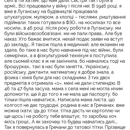
селі в тій хатині, що нам дали. Сестри так і були в
армії… Всі працювали у війну і після неї. В 1946 році, я
вже в Луганську на будівництві працювала
штукатуром, муляром, а хлопці – теслями, риштування
підіймали, таких готували в ФЗО… на носилках то все
носили… в 46 році, після року роботи в Луганську, ми
були військовозобов’язані, ми не пали права… Але був
наказ: Хто бажає вчитися, нехай подає заяви на вступ
до закладу… Я також пішла в медичний, але екзамен не
здала, бо таке в нас було навчання під час війни… були
семирічки… а в фізкультурний технікум я поступила,
але сьомий клас я ж не закінчила, бо навчались тоді на
брошурках… такі в нас були заняття… Українську,
російську, диктанти, математику я добре знала, а
фізика і хімія були для нас складними. З тих двох
предметів я отримала «1», мені не дали стипендію. В
46 та 47 була засуха, мама з села мені не могла нічим
допомогти, ще й до того я не мала ще паспорту, бо
тільки пішла навчатися… Написала мама листа, що
колгосп не дає трудодні, родина в нас в Гречанах, вже
можна їхати, їдь до тітки, тітка дасть чи картоплю чи
ще щось і на роботу тебе влаштує, то заробиш хоч
якісь гроші… А як захочеш то будеш навчатись далі….
Так я повернулась в Гречани до татової тітки. Прізвище