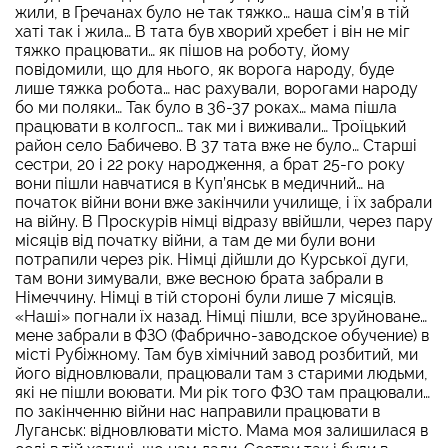
жили, в Гречанах було не так тяжко… наша сім’я в тій
хаті так і жила… В тата був хворий хребет і він не міг
тяжко працювати… як пішов на роботу, йому
повідомили, що для нього, як ворога народу, буде
лише тяжка робота… нас рахували, ворогами народу
бо ми поляки… Так було в 36-37 роках… мама пішла
працювати в колгосп… так ми і виживали… Троїцький
район село Бабичево. В 37 тата вже не було… Старші
сестри, 20 і 22 року народження, а брат 25-го року
вони пішли навчатися в Куп’янськ в медичний… на
початок війни вони вже закінчили училище, і їх забрали
на війну. В Проскурів німці відразу ввійшли, через пару
місяців від початку війни, а там де ми були вони
потрапили через рік. Німці дійшли до Курської дуги,
там вони зимували, вже весною брата забрали в
Німеччину. Німці в тій стороні були лише 7 місяців.
«Наші» погнали їх назад. Німці пішли, все зруйноване…
мене забрали в ФЗО (Фабрично-заводское обучение) в
місті Рубіжному. Там був хімічний завод розбитий, ми
його відновлювали, працювали там з старими людьми,
які не пішли воювати. Ми рік того ФЗО там працювали…
по закінченню війни нас направили працювати в
Луганськ: відновлювати місто. Мама моя залишилася в