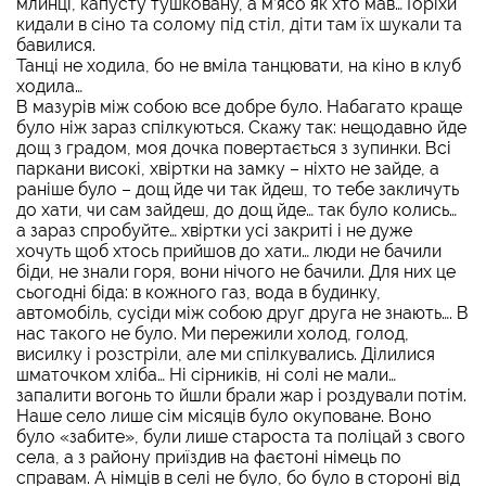
млинці, капусту тушковану, а м’ясо як хто мав… Горіхи
кидали в сіно та солому під стіл, діти там їх шукали та
бавилися.
Танці не ходила, бо не вміла танцювати, на кіно в клуб
ходила…
В мазурів між собою все добре було. Набагато краще
було ніж зараз спілкуються. Скажу так: нещодавно йде
дощ з градом, моя дочка повертається з зупинки. Всі
паркани високі, хвіртки на замку – ніхто не зайде, а
раніше було – дощ йде чи так йдеш, то тебе закличуть
до хати, чи сам зайдеш, до дощ йде… так було колись…
а зараз спробуйте… хвіртки усі закриті і не дуже
хочуть щоб хтось прийшов до хати… люди не бачили
біди, не знали горя, вони нічого не бачили. Для них це
сьогодні біда: в кожного газ, вода в будинку,
автомобіль, сусіди між собою друг друга не знають…. В
нас такого не було. Ми пережили холод, голод,
висилку і розстріли, але ми спілкувались. Ділилися
шматочком хліба… Ні сірників, ні солі не мали…
запалити вогонь то йшли брали жар і роздували потім.
Наше село лише сім місяців було окуповане. Воно
було «забите», були лише староста та поліцай з свого
села, а з району приїздив на фаєтоні німець по
справам. А німців в селі не було, бо було в стороні від