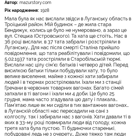
Автор:
mazurstory.com
Рік народження:
1928
Мала була як нас вислали звідси в Луганську область в
Троїцький район. Мій будинок – де жила стара
Бендижук, колись це було не нумеровано, а зараз це
вул. Стецька (Островського). Та хата ще стоїть… Нас в
36 році вислали, в 37 тата забрали і розстріляли в
Луганську… Для нас після смерті Сталіна прийшло
повідомлення, що тата реабілітували і повідомили, що
5.02.1937 тата розстріляли в Старобільській тюрмі.
Вислали нас цілу сім’ю: батьків і четверо дітей. Перед
висилкою батьки тільки побудували хату, то було
велике виселення, майже з кожної хати забирали
людей і в тюрмах розстрілювали. Їхали ми з станції
Гречани в червоних товарних вагонах. Багато сімей
запхали в ті вагони і їхали ми 4 доби. Це було 25
грудня, мама часто згадувала цю дату і плакала…
Пам’ятаю лише як ми сиділи в тих вантажних вагонах…
в Луганскій області нас пересадили на сані з
колгоспу, так і забирали нас з вагонів. Хати давали ті в
яких в 33-му році повмирали люди від голоду, кожна
третя хата була пустою. Ті будиночки старенькі,
побудовані ледь не з очерету… Дуже тяжко там люди