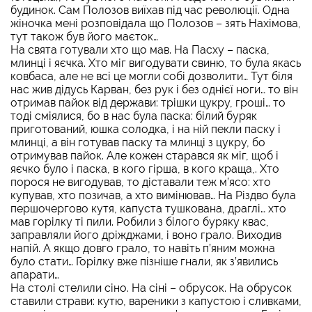
будинок. Сам Полозов виїхав під час революції. Одна
жіночка мені розповідала що Полозов – зять Нахімова,
тут також був його маєток…
На свята готували хто що мав. На Пасху – паска,
млинці і яєчка. Хто міг вигодувати свиню, то була якась
ковбаса, але не всі це могли собі дозволити… Тут біля
нас жив дідусь Карван, без рук і без однієї ноги… то він
отримав пайок від держави: трішки цукру, гроші… то
тоді сміялися, бо в нас була паска: білий буряк
приготований, юшка солодка, і на ній пекли паску і
млинці, а він готував паску та млинці з цукру, бо
отримував пайок. Але кожен старався як міг, щоб і
яєчко було і паска, в кого гірша, в кого краща,. Хто
порося не вигодував, то діставали теж м’ясо: хто
купував, хто позичав, а хто вимінював… На Різдво була
першочергово кутя, капуста тушкована, драглі… хто
мав горілку ті пили. Робили з білого буряку квас,
заправляли його дріжджами, і воно грало. Виходив
напій. А якщо довго грало, то навіть п’яним можна
було стати… Горілку вже пізніше гнали, як з’явились
апарати…
На столі стелили сіно. На сіні – обрусок. На обрусок
ставили страви: кутю, вареники з капустою і сливками,