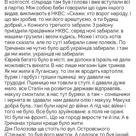
В колгоспі, сільрада там був голова і вже вступали всі
в партію. Між собою баби говорили що один іншого
видав, викликають в НКВС: «Скажи, хто ворог народу, і
що він зробив, то ми його арештуємо, а ти будеш
добрий…» Кожного третього забрали. З району
приїздили працівники НКВС, серед ночі забирали, в
машини грузили і везли кудись… Може і хтось хотів
таке сказати, але по суті забирали саме поляків… По
Гречанах не чутно було щоб українців забирали, і там
де ми жили, українців не забирали.
Євреїв багато було в місті, аж допоки в Ізраїль не дали
можливість виїхати. В нас лише магазин Іцек тримав.
Як ми жили в Луганську, то їли як вродить картопля,
буряк і гарбуз і трішки пшениці, яку давали на
трудодні. Пшеницю ми товкли в ступі, її давали дуже
мало, все Сталін на розвиток держави відправляв…
макуху смоктали, в нас тут буряки, а там – соняшники
і зернята як здавали, нам давали олію і макуху. Макуха
добра була… такі були харчі до війни. А під час війни і
того не було. Все було зруйноване, а поля не орані.
Усі були на фронті… Що на городі виросте те й їли. А в
Гречанах трішки краще було жити.
Дім Полозова ще стоїть по вул. Островського
(Стецька), то був його маєток. А садочок то був інший