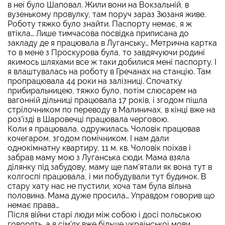
в неї було Шаповал. Жили вони на Вокзальній, в
вузенькому провулку, там поруч зараз Зюзаня живе.
Роботу тяжко було знайти. Паспорту немає, я ж
втікла… Лише тимчасова посвідка приписана до
закладу де я працювала в Луганську… Метрична картка
то в мене з Проскурова була, то завдячуючи родині
якимось шляхами все ж таки добилися мені паспорту. І
я влаштувалась на роботу в Гречанах на станцію. Там
пропрацювала 44 роки на залізниці. Спочатку
прибиральницею, тяжко було, потім слюсарем на
вагонній дільниці працювала 17 років, і згодом пішла
стрілочником по переводу в Малиничах, в кінці вже на
роз’їзді в Шаровечці працювала черговою.
Коли я працювала, одружилась. Чоловік працював
кочегаром, згодом помічником. І нам дали
однокімнатну квартиру, 11 м. кв. Чоловік поїхав і
забрав маму мою з Луганська сюди. Мама взяла
ділянку під забудову, маму ще пам’ятали як вона тут в
колгоспі працювала, і ми побудували тут будинок. В
стару хату нас не пустили, хоча там була вільна
половина. Мама дуже просила… Управдом говорив що
немає права…
Після війни старі люди між собою і досі польською
говорять, а в сім’ях вже більше української мови