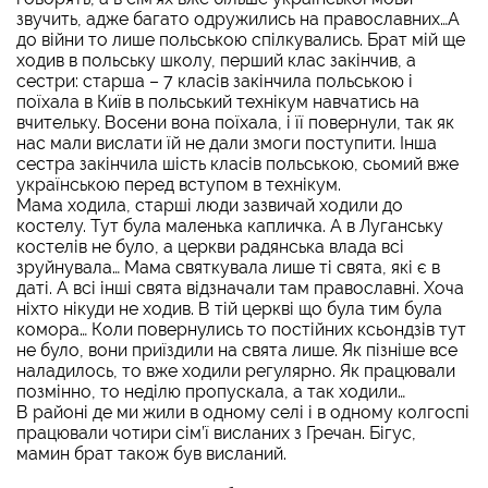
звучить, адже багато одружились на православних…А
до війни то лише польською спілкувались. Брат мій ще
ходив в польську школу, перший клас закінчив, а
сестри: старша – 7 класів закінчила польською і
поїхала в Київ в польський технікум навчатись на
вчительку. Восени вона поїхала, і її повернули, так як
нас мали вислати їй не дали змоги поступити. Інша
сестра закінчила шість класів польською, сьомий вже
українською перед вступом в технікум.
Мама ходила, старші люди зазвичай ходили до
костелу. Тут була маленька капличка. А в Луганську
костелів не було, а церкви радянська влада всі
зруйнувала… Мама святкувала лише ті свята, які є в
даті. А всі інші свята відзначали там православні. Хоча
ніхто нікуди не ходив. В тій церкві що була тим була
комора… Коли повернулись то постійних ксьондзів тут
не було, вони приїздили на свята лише. Як пізніше все
наладилось, то вже ходили регулярно. Як працювали
позмінно, то неділю пропускала, а так ходили…
В районі де ми жили в одному селі і в одному колгоспі
працювали чотири сім’ї висланих з Гречан. Бігус,
мамин брат також був висланий.