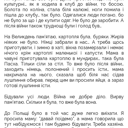
культурні… як я ходила в клуб до війни, то босою.
Болота по коліна, стала біля калюжі, ноги помила і
пішла до клубу… так було. Одягалися люди погано, бо
не було за що і де купити одяг. Не було де заробити. А
після війни також труднощі були і голод був…
На Великдень пам'ятаю, картопля була, буряки. Жирів
ніяких не було. Німці забрали в нас… А треба щось
приготувати, і зимно в хаті, вікна позамерзали і немає
нічого крім картоплі маленької і капусти. Мама в
чавуні приготувала картоплю в мундирах… така була
Пасха. Тільки сіли за стіл. То вже було після війни…
заходить німець, полонений і просить їсти… мама
накричала на нього, сказала щоб біля нас сідав
лушпиння обирав, перед цим ви просили яйця, а зараз
готові лушпиння їсти.
Бідували усі люди. Війна не добре діло. Вирву
пам'ятаю. Скільки я була, то вже була вона.
До Польщі було в той час дуже легко виїхати. Я
просила маму: "давай поїдемо", а мама говорила що
тут набідуємося і там будемо бідувати. Треба хазяїна.