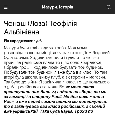
Мазури. Історія
Ченаш (Лоза) Теофілія
Альбінівна
Рік народження:
1926
Мазури були такі люди як треба. Моя мама
розповідала що на місці, де зараз стоїть Дом Людовий
була корчма. Ходили там пили і гуляли. То як вже
прийшла радянська влада то ціле село збиралося,
зібрали гроші і ходили люди будувати той будинок.
Побудували той будинок, я вже була в 4 класі. То там
вгорі була школа, внизу клуб, а з сторони – магазин.
Так було до війни. Я закінчила 4 клас, то ще польською,
а 5-6 – російською навчали. Бо
як мого тата
арештували нам дали 24 години на збори, то ми
за гаманці і в сторону Росії. Ми два роки жили в
Росії, а вже перед самою війною ми повернулися,
то я закінчувала два класи російських, а сьомий
вже український. Така була наука. Трохи по