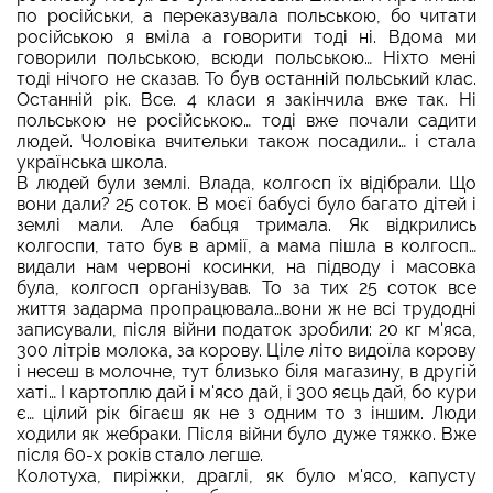
по російськи, а переказувала польською, бо читати
російською я вміла а говорити тоді ні. Вдома ми
говорили польською, всюди польською… Ніхто мені
тоді нічого не сказав. То був останній польський клас.
Останній рік. Все. 4 класи я закінчила вже так. Ні
польською не російською… тоді вже почали садити
людей. Чоловіка вчительки також посадили… і стала
українська школа.
В людей були землі. Влада, колгосп їх відібрали. Що
вони дали? 25 соток. В моєї бабусі було багато дітей і
землі мали. Але бабця тримала. Як відкрились
колгоспи, тато був в армії, а мама пішла в колгосп…
видали нам червоні косинки, на підводу і масовка
була, колгосп організував. То за тих 25 соток все
життя задарма пропрацювала…вони ж не всі трудодні
записували, після війни податок зробили: 20 кг м'яса,
300 літрів молока, за корову. Ціле літо видоїла корову
і несеш в молочне, тут близько біля магазину, в другій
хаті… І картоплю дай і м'ясо дай, і 300 яєць дай, бо кури
є… цілий рік бігаєш як не з одним то з іншим. Люди
ходили як жебраки. Після війни було дуже тяжко. Вже
після 60-х років стало легше.
Колотуха, пиріжки, драглі, як було м'ясо, капусту