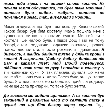
якась ніби гірка, і на вишині стояв костел. Як
почала земля обсуватися, то була така могилка і
волосся було видно… мабуть, волосся не
псується в землі, так… виглядали з могили…
Мама згадувала що був там ксьондз Квасневський.
Також базар був біля костелу. Мама пошила мені з
купленого ситцю з квітками сукню. Ми вийшли з
костела, ще малою була, і пішов дощ. І ми на тому
базарі, а там продавали льодяники на паличці, грошей
немає, але ми стали, рота роззявили і дивимось…
Я
дивлюсь, а якийсь бандит тягне у дядька гроші з
кишені. Я закричала: "Дядьку, дядьку, дивіться він
Вам в карман лізе!", той злодій повернувся,
підійшов, взяв мене за руку і посадив в калюжу,
у
тій новенькій сукні. Я так плакала, думала що мама
мене вб'є… Нова сукня… чи то Пасха була, чи що… тепло
було… Я стала… тече з мене болото… прийшла додому…
мама ще дала припарки… то таке було життя.
До костела ми ходили щотижня. А як костел був
зачинений в радянські часи то святили паску в
церкві, та що біля базару зараз, кругла.
Тоді,