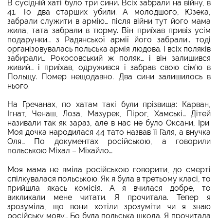
В сусідній хаті було три сини. Всіх забрали на війну, в
41. То два старших убили. А молодшого, Юзека,
забрали служити в армію… після війни тут його мама
жила, тата забрали в тюрму. Він приїхав привіз усім
подарунки… з Радянської армії його забрали.. тоді
організовувалась польська армія людова. І всіх поляків
забирали… Рокосовський ж поляк… і він залишився
живий… і приїхав, одружився і забрав свою сім'ю в
Польщу. Помер нещодавно. Два сини залишилось в
нього.
На Гречанах, по хатам такі були прізвища: Карван,
Ігнат, Ченаш, Лоза, Мазурек, Пірог, Хамські… Дітей
називали так як зараз, але в нас не було Оксани, Іри.
Моя дочка народилася 44 тато назвав її Галя, а внучка
Оля… По документах російською, а говорили
польською Міхал – Міхайло…
Моя мама не вміла російською говорити, до смерті
спілкувалася польською. Як я була в третьому класі, то
прийшла якась комісія. А я вчилася добре, то
викликали мене читати. Я прочитала. Тепер я
зрозуміла, що вони хотіли зрозуміти чи я знаю
російську мову… Бо була польська школа. Я прочитала