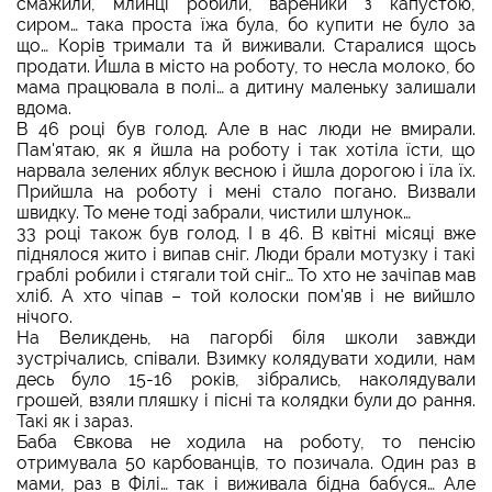
смажили, млинці робили, вареники з капустою,
сиром… така проста їжа була, бо купити не було за
що… Корів тримали та й виживали. Старалися щось
продати. Йшла в місто на роботу, то несла молоко, бо
мама працювала в полі… а дитину маленьку залишали
вдома.
В 46 році був голод. Але в нас люди не вмирали.
Пам'ятаю, як я йшла на роботу і так хотіла їсти, що
нарвала зелених яблук весною і йшла дорогою і їла їх.
Прийшла на роботу і мені стало погано. Визвали
швидку. То мене тоді забрали, чистили шлунок…
33 році також був голод. І в 46. В квітні місяці вже
піднялося жито і випав сніг. Люди брали мотузку і такі
граблі робили і стягали той сніг… То хто не зачіпав мав
хліб. А хто чіпав – той колоски пом'яв і не вийшло
нічого.
На Великдень, на пагорбі біля школи завжди
зустрічались, співали. Взимку колядувати ходили, нам
десь було 15-16 років, зібрались, наколядували
грошей, взяли пляшку і пісні та колядки були до рання.
Такі як і зараз.
Баба Євкова не ходила на роботу, то пенсію
отримувала 50 карбованців, то позичала. Один раз в
мами, раз в Філі… так і виживала бідна бабуся… Але