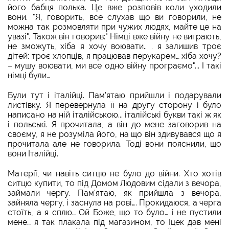
його бабця полька. Це вже розповів коли уходили
вони. "Я, говорить, все слухав що ви говорили, не
можна так розмовляти при чужих людях, майте це на
увазі". Також він говорив:" Німці вже війну не виграють,
не зможуть, хіба я хочу воювати.. . я залишив троє
дітей: троє хлопців, я працював перукарем… хіба хочу?
– мушу воювати, ми все одно війну програємо"... І такі
німці були…
Були тут і італійці. Пам'ятаю прийшли і подарували
листівку. Я перевернула її на другу сторону і було
написано на ній італійською... італійські букви такі ж як
і польські. Я прочитала, а він до мене заговорив на
своєму, я не розуміла його, на що він здивувався що я
прочитала але не говорила. Тоді вони пояснили, що
вони Італійці.
Матерії, чи навіть ситцю не було до війни. Хто хотів
ситцю купити, то під Домом Людовим сідали з вечора,
займали чергу. Пам'ятаю, як прийшла з вечора,
зайняла чергу, і заснула на рові…. Прокидаюся, а черга
стоїть, а я сплю… Ой Боже, що то було… і не пустили
мене… я так плакала під магазином, то Іцек дав мені