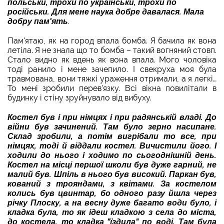
польськи, трохи по українськи, трохи по
російськи. Для мене наука добре давалася. Мала
добру пам'ять
.
Пам'ятаю, як на город впала бомба. Я бачила як вона
летіла. Я не знала що то бомба – такий вогняний стовп.
Стало видно як вдень як вона впала. Мого чоловіка
тоді ранило і мене зачепило. І свекруха моя була
травмована, вони тяжкі ураження отримали, а я легкі…
То мені зробили перев'язку. Всі вікна повилітали в
будинку і стіну зруйнувало від вибуху.
Костел був і при німцях і при радянській владі. До
війни був зачинений. Там було зерно насипане.
Склад зробили, а потім вигрібали то все, при
німцях, тоді й віддали костел. Вичистили його. І
ходили до нього і ходимо по сьогоднішній день.
Костел на місці першої школи був дуже гарний, не
малий був. Шпіль в нього був високий. Паркан був,
кований з трояндами, з квітами. За костелом
колись був цвинтар, бо одного разу йшла через
річку Плоску, а на весну дуже багато води було, і
кладка була, то як ідеш кладкою з села до міста,
до костела, то кладка "їздила" по воді. Там була