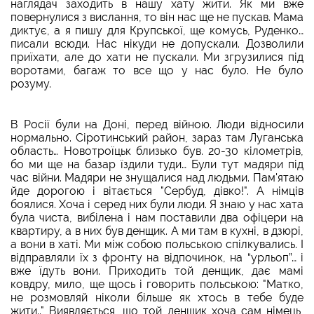
наглядач заходить в нашу хату жити. Як ми вже
повернулися з вислання, то він нас ще не пускав. Мама
диктує, а я пишу для Крупської, ще комусь, Руденко…
писали всюди. Нас нікуди не допускали. Дозволили
приїхати, але до хати не пускали. Ми згрузилися під
воротами, багаж то все що у нас було. Не було
розуму.
В Росії були на Доні, перед війною. Люди відносили
нормально. Сіротинський район, зараз там Луганська
область… Новотроїцьк близько був. 20-30 кілометрів,
бо ми ще на базар їздили туди… Були тут мадяри під
час війни. Мадяри не знущалися над людьми. Пам'ятаю
йде дорогою і вітається "Сербуд, дівко!". А німців
боялися. Хоча і серед них були люди. Я знаю у нас хата
була чиста, вибілена і нам поставили два офіцери на
квартиру, а в них був денщик. А ми там в кухні, в дзюрі,
а вони в хаті. Ми між собою польською спілкувались. І
відправляли їх з фронту на відпочинок, на “урльоп”… і
вже їдуть вони. Приходить той денщик, дає мамі
ковдру, мило, ще щось і говорить польською: "Матко,
не розмовляй ніколи більше як хтось в тебе буде
жити.." Виявляється, що той денщик хоча сам німець,