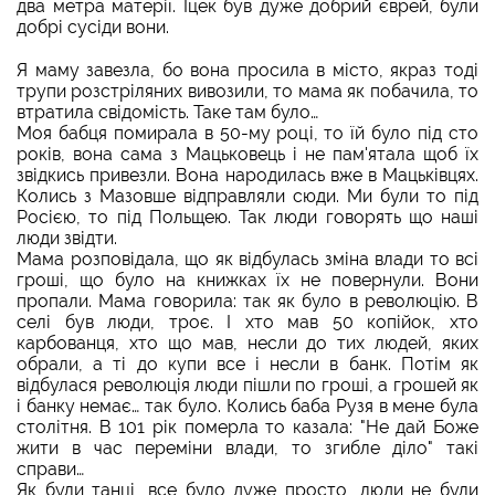
два метра матерії. Іцек був дуже добрий єврей, були
добрі сусіди вони.
Я маму завезла, бо вона просила в місто, якраз тоді
трупи розстріляних вивозили, то мама як побачила, то
втратила свідомість. Таке там було…
Моя бабця помирала в 50-му році, то їй було під сто
років, вона сама з Мацьковець і не пам'ятала щоб їх
звідкись привезли. Вона народилась вже в Мацьківцях.
Колись з Мазовше відправляли сюди. Ми були то під
Росією, то під Польщею. Так люди говорять що наші
люди звідти.
Мама розповідала, що як відбулась зміна влади то всі
гроші, що було на книжках їх не повернули. Вони
пропали. Мама говорила: так як було в революцію. В
селі був люди, троє. І хто мав 50 копійок, хто
карбованця, хто що мав, несли до тих людей, яких
обрали, а ті до купи все і несли в банк. Потім як
відбулася революція люди пішли по гроші, а грошей як
і банку немає… так було. Колись баба Рузя в мене була
столітня. В 101 рік померла то казала: "Не дай Боже
жити в час переміни влади, то згибле діло" такі
справи…
Як були танці, все було дуже просто, люди не були