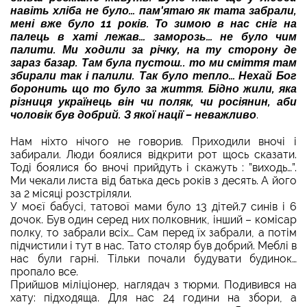
навіть хліба не було… пам'ятаю як тата забрали,
мені вже було 11 років. То зимою в нас сніг на
палець в хаті лежав… заморозь… не було чим
палити. Ми ходили за річку, на ту сторону де
зараз базар. Там була пустош.. то ми сміття там
збирали так і палили. Так було тепло… Нехай Бог
боронить що то було за життя.
Бідно жили, яка
різниця українець він чи поляк, чи росіянин, аби
чоловік був добрий. З якої нації – неважливо
.
Нам ніхто нічого не говорив. Приходили вночі і
забирали. Люди боялися відкрити рот щось сказати.
Тоді боялися бо вночі прийдуть і скажуть : ”виходь…”.
Ми чекали листа від батька десь років з десять. А його
за 2 місяці розстріляли.
У моєї бабусі, татової мами було 13 дітей.7 синів і 6
дочок. Був один серед них полковник, інший – комісар
полку, то забрали всіх… Сам перед їх забрали, а потім
підчистили і тут в нас. Тато столяр був добрий. Меблі в
нас були гарні. Тільки почали будувати будинок…
пропало все.
Прийшов міліціонер, наглядач з тюрми. Подивився на
хату: підходяща. Для нас 24 години на збори, а