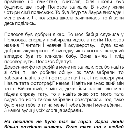
прізвище не пам'ятаю, вчителів, біля школи був
будинок, ще граф Полозов залишив. В ньому жили
чотири сім'ї польських. То був Ляур та Лаура викладачі
мене вчили. Як польська школа зачинилась, то й вони
десь поділись…
Полозов був добрий лікар. Бо моя бабця служила у
Полозова, спершу прибиральницею, а потім Полозов
навчив її читати і навчив її акушерству. І була вона
доброю акушеркою. У випадку як в когось складний
випадок був то кликали бабу. Вона вміла і плід
перевернути… Полозов був тут.
Довоєнних фотографій в мене не залишилось бо навіть
зі стін, ті, що робили обшук, як тата забрали, то
забрали навіть з стін фотокартки і так і не повернули.
Навіть тата фотографії немає. Навіть не знаю який мій
тато. Військовий, з міста, десь біля площі… він мені
підняв справу тату, то я навіть знаю хто мого тата
видав, то його також забрали і розстріляли. Тоді таке
було я на тебе, а ти на мене і тебе вбили і мене вбили…
З нашої вулиці усіх хлопців забрали…
На весіллях не було так як зараз. Зараз люди
більш розкішно живуть. Було таке що у людей