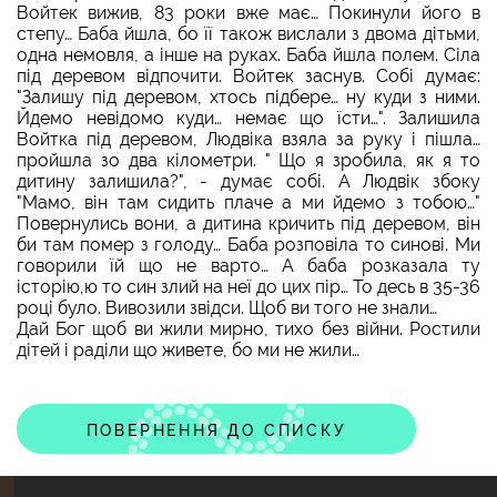
Войтек вижив, 83 роки вже має… Покинули його в
степу… Баба йшла, бо її також вислали з двома дітьми,
одна немовля, а інше на руках. Баба йшла полем. Сіла
під деревом відпочити. Войтек заснув. Собі думає:
"Залишу під деревом, хтось підбере… ну куди з ними.
Йдемо невідомо куди… немає що їсти…". Залишила
Войтка під деревом, Людвіка взяла за руку і пішла…
пройшла зо два кілометри. " Що я зробила, як я то
дитину залишила?", - думає собі. А Людвік збоку
"Мамо, він там сидить плаче а ми йдемо з тобою…"
Повернулись вони, а дитина кричить під деревом, він
би там помер з голоду… Баба розповіла то синові. Ми
говорили їй що не варто… А баба розказала ту
історію,ю то син злий на неї до цих пір… То десь в 35-36
році було. Вивозили звідси. Щоб ви того не знали…
Дай Бог щоб ви жили мирно, тихо без війни. Ростили
дітей і раділи що живете, бо ми не жили…
ПОВЕРНЕННЯ ДО СПИСКУ