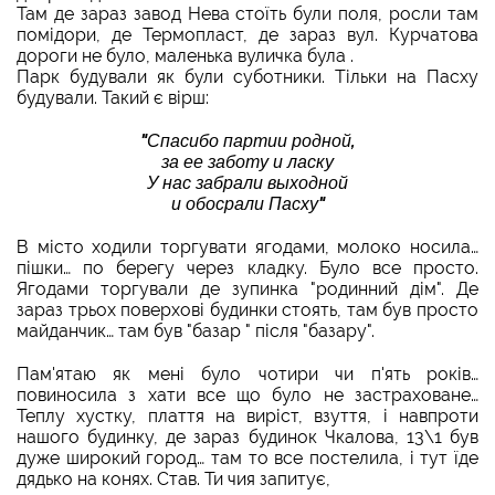
Там де зараз завод Нева стоїть були поля, росли там
помідори, де Термопласт, де зараз вул. Курчатова
дороги не було, маленька вуличка була .
Парк будували як були суботники. Тільки на Пасху
будували. Такий є вірш:
"Спасибо партии родной,
за ее заботу и ласку
У нас забрали выходной
и обосрали Пасху"
В місто ходили торгувати ягодами, молоко носила…
пішки… по берегу через кладку. Було все просто.
Ягодами торгували де зупинка "родинний дім". Де
зараз трьох поверхові будинки стоять, там був просто
майданчик… там був "базар " після "базару".
Пам'ятаю як мені було чотири чи п'ять років…
повиносила з хати все що було не застраховане…
Теплу хустку, плаття на виріст, взуття, і навпроти
нашого будинку, де зараз будинок Чкалова, 13\1 був
дуже широкий город… там то все постелила, і тут їде
дядько на конях. Став. Ти чия запитує,