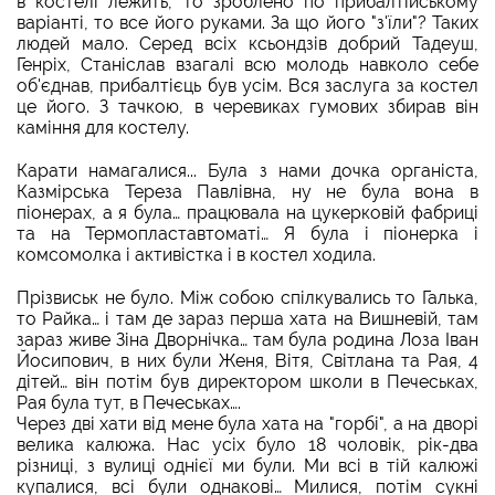
в костелі лежить, то зроблено по прибалтійському
варіанті, то все його руками. За що його "з'їли"? Таких
людей мало. Серед всіх ксьондзів добрий Тадеуш,
Генріх, Станіслав взагалі всю молодь навколо себе
об'єднав, прибалтієць був усім. Вся заслуга за костел
це його. З тачкою, в черевиках гумових збирав він
каміння для костелу.
Карати намагалися... Була з нами дочка органіста,
Казмірська Тереза Павлівна, ну не була вона в
піонерах, а я була… працювала на цукерковій фабриці
та на Термопластавтоматі… Я була і піонерка і
комсомолка і активістка і в костел ходила.
Прізвиськ не було. Між собою спілкувались то Галька,
то Райка… і там де зараз перша хата на Вишневій, там
зараз живе Зіна Дворнічка… там була родина Лоза Іван
Йосипович, в них були Женя, Вітя, Світлана та Рая, 4
дітей… він потім був директором школи в Печеськах,
Рая була тут, в Печеськах….
Через дві хати від мене була хата на "горбі", а на дворі
велика калюжа. Нас усіх було 18 чоловік, рік-два
різниці, з вулиці однієї ми були. Ми всі в тій калюжі
купалися, всі були однакові… Милися, потім сукні