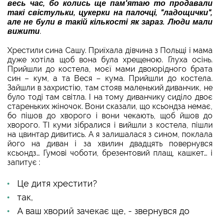
весь час, бо колись ще пам'ятаю то продавали
такі свістульки, цукерки на палочці, "ладощички",
але не були в такій кількості як зараз. Люди мали
вижити
.
Хрестили сина Сашу. Приїхала дівчина з Польщі і мама
дуже хотіла щоб вона була хрещеною. Глуха осінь.
Прийшли до костела, моєї мами двоюрідного брата
син – кум, а та Веся – кума. Прийшли до костела.
Зайшли в захристію, там стояв маленький диванчик, не
було тоді там світла. І на тому диванчику сиділо двоє
стареньких жіночок. Вони сказали, що ксьондза немає,
бо пішов до хворого і вони чекають, щоб йшов до
хворого. ТІ куми зібралися і вийшли з костела, пішли
на цвинтар дивитись. А я залишалася з сином, поклала
його на диван і за хвилин двадцять повернувся
ксьондз… Гумові чоботи, брезентовий плащ, кашкет… і
запитує :
Це дитя хрестити?
так,
А ваш хворий зачекає ще, - звернувся до