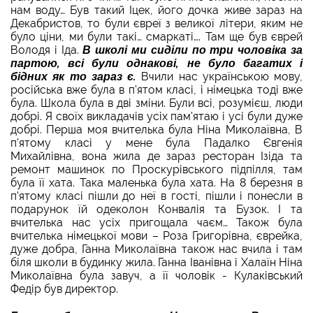
нам воду… Був такий Іцек, його дочка живе зараз на
Декабристов, то були євреї з великої літери, яким не
було ціни, ми були такі… смаркаті…. Там ще був єврей
Володя і Іда.
В школі ми сиділи по три чоловіка за
партою, всі були однакові, не було багатих і
бідних як то зараз є.
Вчили нас українською мову,
російська вже була в п'ятом класі, і німецька тоді вже
була. Школа була в дві зміни. Були всі, розумієш, люди
добрі. Я своїх викладачів усіх пам'ятаю і усі були дуже
добрі. Перша моя вчителька була Ніна Миколаївна, В
п'ятому класі у мене була Падалко Євгенія
Михайлівна, вона жила де зараз ресторан Ізіда та
ремонт машинок по Проскурівського підпілля, там
була її хата. Така маленька була хата. На 8 березня в
п'ятому класі пішли до неї в гості, пішли і понесли в
подарунок їй одеколон Конвалія та Бузок. І та
вчителька нас усіх пригощала чаєм… Також була
вчителька німецької мови – Роза Григорівна, єврейка,
дуже добра, Ганна Миколаївна також нас вчила і там
біля школи в будинку жила. Ганна Іванівна і Халаїн Ніна
Миколаївна була завуч, а її чоловік - Кулаківський
Федір був директор.