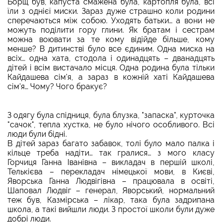
Борщ був, капуста смажена була, картопля була, всі
їли з однієї миски. Зараз дуже страшно коли родини
сперечаються між собою. Уходять батьки… а вони не
можуть поділити гору глини. Як братам і сестрам
можна воювати за те кому відійде більше, кому
менше? В дитинстві було все єдиним. Одна миска на
всіх… одна хата, стодола і одинадцять – дванадцять
дітей і всім вистачало місця. Одна родина була тільки
Кайдашева сім'я, а зараз в кожній хаті Кайдашева
сім'я… Чому? Чого бракує?
З одягу була спідниця, була блузка, "запаска", курточка
"сачок", тепла хустка, не було нічого особливого. Всі
люди були бідні.
В дітей зараз багато забавок, толі було мало палка і
кільце треба надіти… так гралися… з мого класу
Горчиця Ганна Іванівна – викладач в першій школі,
Телькієва – перекладач німецької мови, в Києві,
Яворська Ганна Людвігівна – працювала в освіті,
Шаповал Людвіг – генерал, Яворський, нормальний
теж був, Казмірська – лікар, така була задрипана
школа, а такі вийшли люди. З простої школи були дуже
добрі люди.