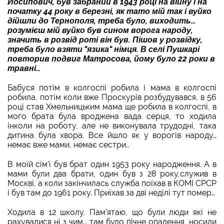
Йосипович, був забраний в 1943 році на війну і на
початку 44 року в березні, як тато мій так і вуйко
дійшли до Тернополя, треба було, виходить…
розумієш мій вуйко був сином ворога народу,
значить в розвід роті він був. Пішов у розвідку,
треба було взяти "язика" німця. В селі Пушкарі
повторив подвиг Матросова, йому було 22 роки в
травні…
Бабуся потім в колгоспі робила і мама в колгоспі
робила, потім коли вже Проскурів розбудувався, в 56
році став Хмельницьким мама ще робила в колгоспі, в
мого брата була вроджена вада серця, то ходила
інколи на роботу, але не виконувала трудодні, така
дитина була хвора. Все йшло як у ворогів народу…
немає вже мами, немає сестри..
В моїй сім'ї був брат один 1953 року народження. А в
мами були два брати, один був з 28 року,служив в
Москві, а коли закінчилась служба поїхав в КОМІ СРСР
і був там до 1961 року. Приїхав за дві неділі тут помер…
Ходила в 12 школу. Пам'ятаю, що були люди які не
рахувалися ні з чим… там було пічне опалення, носили