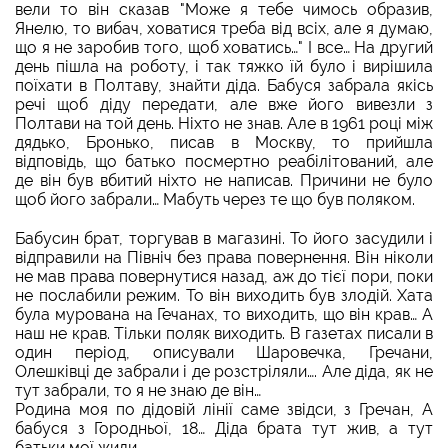
вели то він сказав "Може я тебе чимось образив,
Янелю, то вибач, ховатися треба від всіх, але я думаю,
що я не заробив того, щоб ховатись…" І все… На другий
день пішла на роботу, і так тяжко їй було і вирішила
поїхати в Полтаву, знайти діда. Бабуся забрала якісь
речі щоб діду передати, але вже його вивезли з
Полтави на той день. Ніхто не знав. Але в 1961 році між
дядько, Бронько, писав в Москву, то прийшла
відповідь, що батько посмертно реабілітований, але
де він був вбитий ніхто не написав. Причини не було
щоб його забрали… Мабуть через те що був поляком.
Бабусин брат, торгував в магазині. То його засудили і
відправили на Північ без права повернення. Він ніколи
не мав права повернутися назад, аж до тієї пори, поки
не послабили режим. То він виходить був злодій. Хата
була мурована на Гечанах, то виходить, що він крав… А
наш не крав. Тільки поляк виходить. В газетах писали в
один період, описували Шаровечка, Гречани,
Олешківці де забрали і де розстріляли…. Але діда, як не
тут забрали, то я не знаю де він…
Родина моя по дідовій лінії саме звідси, з Гречан, А
бабуся з Городньої, 18… Діда брата тут жив, а тут
батьки мої жили…