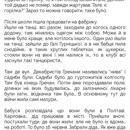
той дядько не помер, завжди жартував "Галя, є
горілка?" Зараз то можна говорити, таке було.
Після школи пішла працювати на фабрику.
Йшли на танці, всі разом, заходили до когось одного
додому, там мінялись одягом між собою. Може й в
мене було краще, але хотілось іншого… Один раз йшли
на танці, зайшли до Галі Гурніцької, а в неї бабця пила
снодійне… в таких круглих таблетках, як цукерки…
стояли вони на вікні і ми наїлися їх… то в клубі всі
заснули ,такі танцюристи…
Там де вул.. Декабристів Гречани називались "нива" і
садиби були. Садиби було до гуртожитків колгоспу.
Там був кінець Гречан. Потім вже пороздавали поле,
ділянки на яких будувались… до залізничної лікарні
були хати… водкачка там була… В основному тут до
війни жили самі мазури…
Бабуся розповідала що вони були в Полтаві,
Карловка… дід працював в місті. Прийшли вночі,
постукали туди, де вони жили, але не було їх вдома…
на роботі. То було 16 червня. Забрали діда… Як вже діда