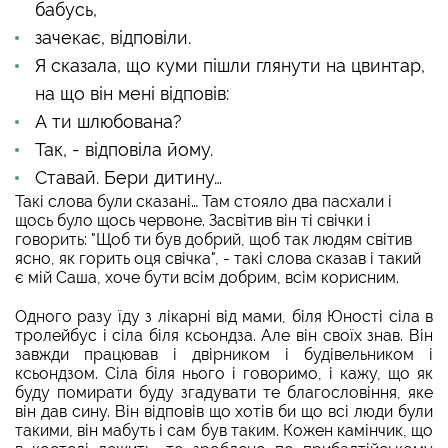
бабусь,
зачекає, відповіли.
Я сказала, що куми пішли глянути на цвинтар,
на що він мені відповів:
А ти шлюбована?
Так, - відповіла йому.
Ставай. Бери дитину…
Такі слова були сказані… Там стояло два пасхали і
щось було щось червоне. Засвітив він ті свічки і
говорить: "Щоб ти був добрий, щоб так людям світив
ясно, як горить оця свічка", - такі слова сказав і такий
є мій Саша, хоче бути всім добрим, всім корисним.
Одного разу їду з лікарні від мами, біля Юності сіла в
тролейбус і сіла біля ксьондза. Але він своїх знав. Він
завжди працював і двірником і будівельником і
ксьондзом. Сіла біля нього і говоримо, і кажу, що як
буду помирати буду згадувати те благословіння, яке
він дав сину. Він відповів що хотів би що всі люди були
такими, він мабуть і сам був таким. Кожен камінчик, що