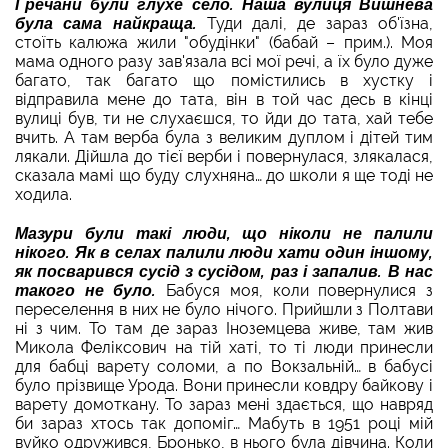
Гречани були глухе село. Наша вулиця Вишнева
була сама найкраща.
Туди далі, де зараз об'їзна,
стоїть калюжа жили "обудінки" (бабай – прим.). Моя
мама одного разу зав'язала всі мої речі, а їх було дуже
багато, так багато що помістились в хустку і
відправила мене до тата, він в той час десь в кінці
вулиці був, ти не слухаєшся, то йди до тата, хай тебе
вчить. А там верба була з великим дуплом і дітей тим
лякали. Дійшла до тієї верби і повернулася, злякалася,
сказала мамі що буду слухняна… до школи я ще тоді не
ходила.
Мазури були такі люди, що ніколи не палили
нікого. Як в селах палили люди хати один іншому,
як посварився сусід з сусідом, раз і запалив. В нас
такого не було.
Бабуся моя, коли повернулися з
переселення в них не було нічого. Прийшли з Полтави
ні з чим. То там де зараз Іноземцева живе, там жив
Микола Феліксович на тій хаті, то ті люди принесли
для бабці варету соломи, а по Вокзальній… в бабусі
було прізвище Урода. Вони принесли ковдру байкову і
варету домоткану. То зараз мені здається, що навряд
би зараз хтось так допоміг… Мабуть в 1951 році мій
вуйко одружився, Бронько, в нього була дівчина. Коли