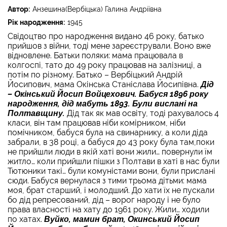
Автор:
Анзешина(Вербіцька) Галина Андріївна
Рік народження:
1945
Свідоцтво про народження видано 46 року, батько
прийшов з війни, тоді мене зареєстрували. Воно вже
відновлене. Батьки поляки: мама працювала в
колгоспі, тато до 49 року працював на залізниці, а
потім по різному. Батько – Вербіцький Андрій
Йосипович, мама Окінська Станіслава Йосипівна.
Дід
– Окінський Йосип Войцехович. Бабуся 1896 року
народження, дід мабуть 1893. Були вислані на
Полтавщину.
Дід так як мав освіту, тоді рахувалось 4
класи, він там працював ніби комірником, ніби
помічником, бабуся була на свинарнику, а коли діда
забрали, в 38 році, а бабуся до 43 року була там,поки
не прийшли люди в якій хаті вони жили… повернули їм
житло… коли прийшли пішки з Полтави в хаті в нас були
Тютюники такі… були комуністами вони, були прислані
сюди. Бабуся вернулася з тими трьома дітьми: мама
моя, брат старший, і молодший. До хати їх не пускали
бо дід репресований, дід – ворог народу і не було
права власності на хату до 1961 року. Жили… ходили
по хатах.
Вуйко, мамин брат, Окинський Йосип