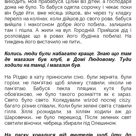
виходить, моя прабабуся. Цілий віз дітей, а господаря
дома не було. То бабуся одягла сорочку і чекає поки
він буде йти, вже місяць зійшов… він через ту кладку
переліз на колінах, коли дійшов до свого рова, бабуся
вийшла і макогоном добре його побила… залишила
там і пішла. А жили на вул. Городній. Прийшов дід і
розповідає що в ровах його (будінка побила). На
тиждень його вистачило не пити…
Колись люди були набагато краще.
Знаю що там
де магазин був клуб, в Домі Людовому. Туди
ходили на танці, і магазин був
.
На Різдво в хату приносили сіно, були зернята, були
горіхи, не пам'ятаю щоб ялинку ставили, ніколи не
пам'ятаю. Бабуся пекла пляцики, кутя була
обов'язково, не було такого розмаїття як є зараз.
Свято було свято. Колядували wśród nocnej ciszy,
багато різних співали… Коли були зелені свята ставили
гілля. Зілля розкидали, за зіллям ходили аж до
Шаровечки… не було перешкод. Після зелених свят
святили віночки, чебрець збирали під Олешином.
На паску ховалися від вчителів щоб йти до