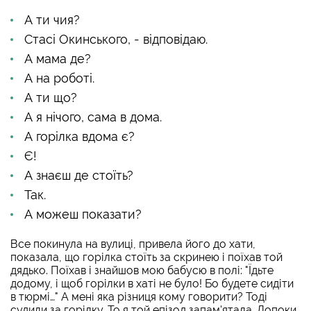
А ти чия?
Стасі Окинського, - відповідаю.
А мама де?
А на роботі.
А ти що?
А я нічого, сама в дома.
А горілка вдома є?
Є!
А знаєш де стоїть?
Так.
А можеш показати?
Все покинула на вулиці, привела його до хати,
показала, що горілка стоїть за скринею і поїхав той
дядько. Поїхав і знайшов мою бабусю в полі: "Їдьте
додому, і щоб горілки в хаті не було! Бо будете сидіти
в тюрмі…" А мені яка різниця кому говорити? Тоді
судили за горілку. То я той епізод запам'ятала. Допоки