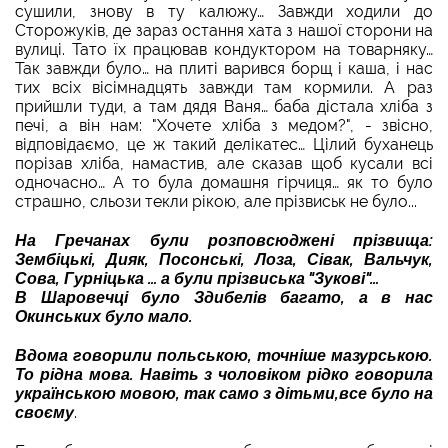
сушили, знову в ту калюжу… Завжди ходили до
Сторожуків, де зараз остання хата з нашої сторони на
вулиці. Тато їх працював кондуктором на товарняку…
Так завжди було… на плиті варився борщ і каша, і нас
тих всіх вісімнадцять завжди там кормили. А раз
прийшли туди, а там дядя Ваня… баба дістала хліба з
печі, а він нам: "Хочете хліба з медом?", - звісно,
відповідаємо, це ж такий делікатес… Цілий буханець
порізав хліба, намастив, але сказав щоб кусали всі
одночасно… А то була домашня гірчиця… як то було
страшно, сльози текли рікою, але прізвиськ не було...
На Гречанах були розповсюджені прізвища:
Зембіцькі, Дияк, Посонські, Лоза, Сівак, Вальчук,
Сова, Гурніцька … а були прізвиська "Зукові"…
В Шаровечці було Здибелів багато, а в нас
Окинських було мало.
Вдома говорили польською, точніше мазурською.
То рідна мова. Навіть з чоловіком рідко говорила
українською мовою, так само з дітьми,все було на
своєму
.