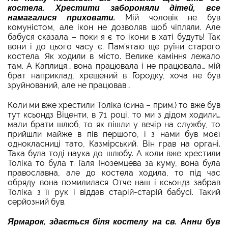
костела. Хрестити забороняли дітей, все
намагалися приховати.
Мій чоловік не був
комуністом, але ікон не дозволяв щоб чіпляли. Але
бабуся сказала – поки я є то ікони в хаті будуть! Так
вони і до цього часу є. Пам'ятаю ще руїни старого
костела. Як ходили в місто. Велике каміння лежало
там. А Каплиця… вона працювала і не працювала… мій
брат наприклад, хрещений в Городку, хоча не був
зруйнований, але не працював…
Коли ми вже хрестили Толіка (сина – прим.) то вже був
тут ксьондз Віценти, в 71 році, то ми з дідом ходили…
мали брати шлюб, то як пішли у вечір на службу, то
прийшли майже в пів першого, і з нами був моєї
однокласниці тато, Казмірський. Він грав на органі.
Така була тоді наука до шлюбу. А коли вже хрестили
Толіка то була т. Галя Іноземцева за куму, вона була
православна, але до костела ходила, то під час
обряду вона помилилася Отче наш і ксьондз забрав
Толіка з її рук і віддав старій-старій бабусі. Такий
серйозний був.
Ярмарок, здається біля костелу на св. Анни був