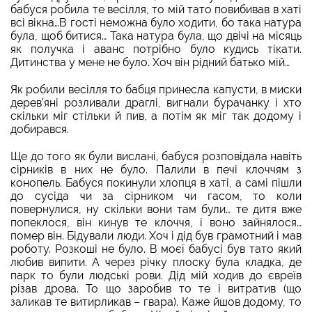
бабуся робила те весілля, то мій тато повибивав в хаті
всі вікна…В гості неможна було ходити, бо така натура
була, щоб битися… Така натура була, що двічі на місяць
як получка і аванс потрібно було кудись тікати.
Дитинства у мене не було. Хоч він рідний батько мій…
Як робили весілля то бабця принесла капусти, в миски
дерев'яні розливали драглі, вигнали бурачанку і хто
скільки міг стільки й пив, а потім як міг так додому і
добирався.
Ще до того як були вислані, бабуся розповідала навіть
сірників в них не було. Палили в печі клоччям з
конопель. Бабуся покинули хлопця в хаті, а самі пішли
до сусіда чи за сірником чи гасом, то коли
повернулися, ну скільки вони там були… те дитя вже
попеклося, він кинув те клоччя, і воно зайнялося…
помер він. Бідували люди. Хоч і дід був грамотний і мав
роботу. Розкоші не було. В моєї бабусі був тато який
любив випити. А через річку плоску була кладка, де
парк то були людські рови. Дід мій ходив до євреїв
різав дрова. То що заробив то те і витратив (що
заликав те витирликав – гвара). Каже йшов додому, то