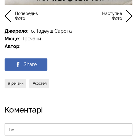
Попереднє
Наступне
Фото
Фото
Джерело:
о. Тадеуш Сарота
Місце:
Гречани
Автор:
Share
#Гречани
#костел
Коментарi