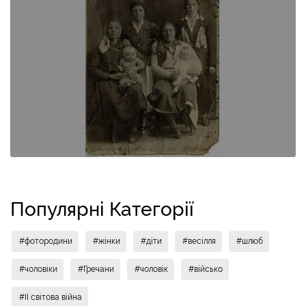
Популярні Категорії
#фотородини
#жінки
#діти
#весілля
#шлюб
#чоловіки
#Гречани
#чоловік
#військо
#II світова війна