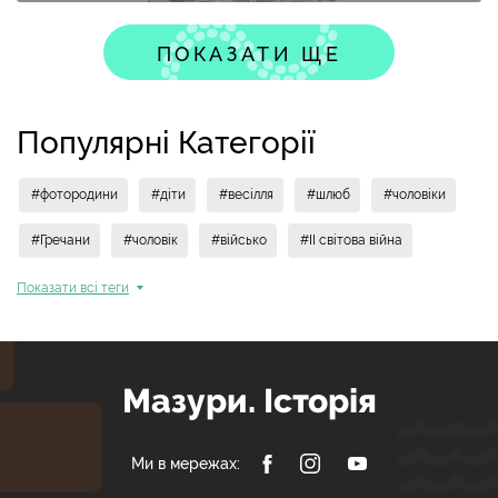
ПОКАЗАТИ ЩЕ
Популярні Категорії
#фотородини
#діти
#весілля
#шлюб
#чоловіки
#Гречани
#чоловік
#військо
#II світова війна
Показати всi теги
Мазури. Історія
Ми в мережах: