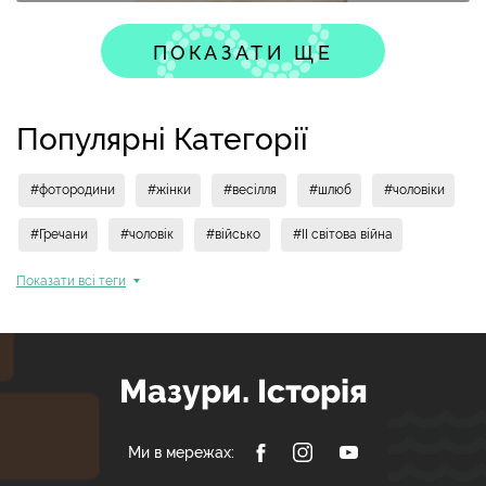
ПОКАЗАТИ ЩЕ
Популярні Категорії
#фотородини
#жінки
#весілля
#шлюб
#чоловіки
#Гречани
#чоловік
#військо
#II світова війна
Показати всi теги
Мазури. Історія
Ми в мережах: