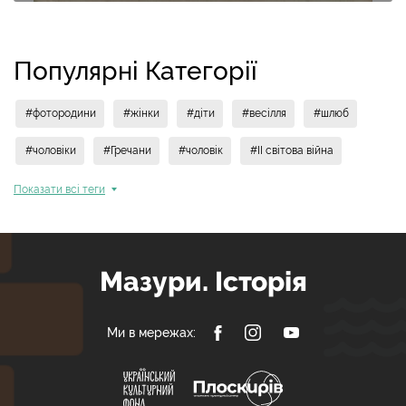
Популярні Категорії
#фотородини
#жінки
#діти
#весілля
#шлюб
#чоловіки
#Гречани
#чоловік
#II світова війна
Показати всi теги
Мазури. Історія
Ми в мережах: