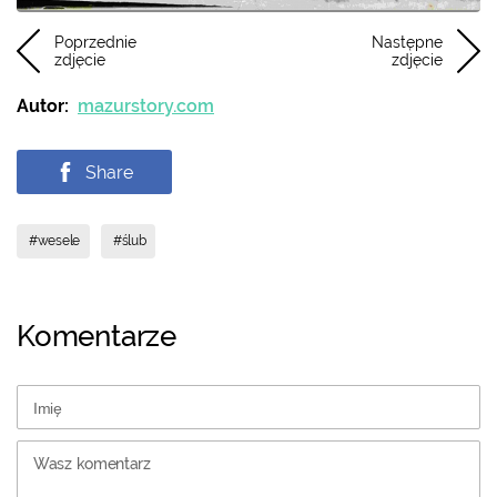
Poprzednie
Następne
zdjęcie
zdjęcie
Autor:
mazurstory.com
Share
#wesele
#ślub
Komentarze